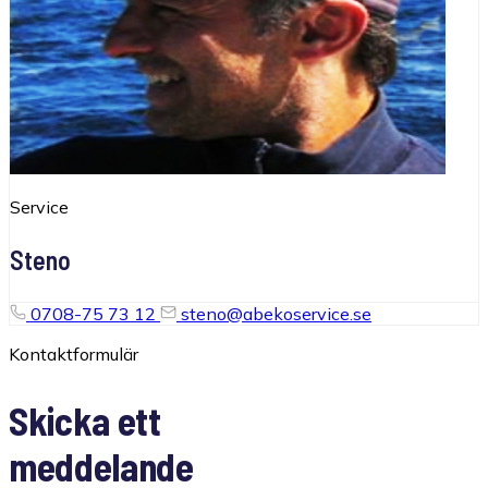
Service
Steno
0708-75 73 12
steno@abekoservice.se
Kontaktformulär
Skicka ett
meddelande