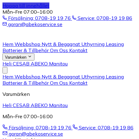
Hoppa till innehållet
Mån–Fre 07:00–16:00
Försäljning: 0708-19 19 76
Service: 0708-19 19 86
goran@abekoservice.se
Hem
Webbshop
Nytt & Begagnat
Uthyrning
Leasing
Batterier & Tillbehör
Om Oss
Kontakt
Varumärken
Heli
CESAB
ABEKO
Manitou
Hem
Webbshop
Nytt & Begagnat
Uthyrning
Leasing
Batterier & Tillbehör
Om Oss
Kontakt
Varumärken
Heli
CESAB
ABEKO
Manitou
Mån–Fre 07:00–16:00
Försäljning: 0708-19 19 76
Service: 0708-19 19 86
goran@abekoservice.se