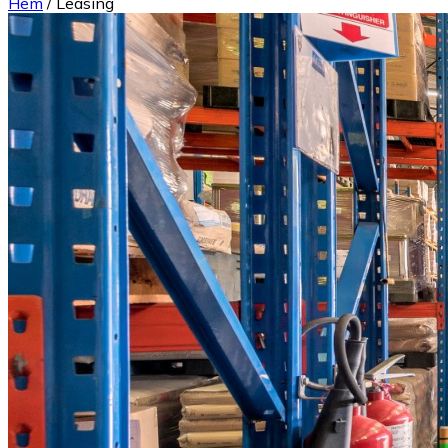
Hem
/
Leasing