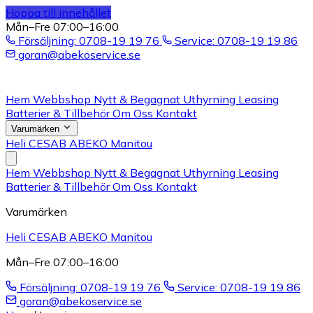
Hoppa till innehållet
Mån–Fre 07:00–16:00
Försäljning: 0708-19 19 76
Service: 0708-19 19 86
goran@abekoservice.se
Hem
Webbshop
Nytt & Begagnat
Uthyrning
Leasing
Batterier & Tillbehör
Om Oss
Kontakt
Varumärken
Heli
CESAB
ABEKO
Manitou
Hem
Webbshop
Nytt & Begagnat
Uthyrning
Leasing
Batterier & Tillbehör
Om Oss
Kontakt
Varumärken
Heli
CESAB
ABEKO
Manitou
Mån–Fre 07:00–16:00
Försäljning: 0708-19 19 76
Service: 0708-19 19 86
goran@abekoservice.se