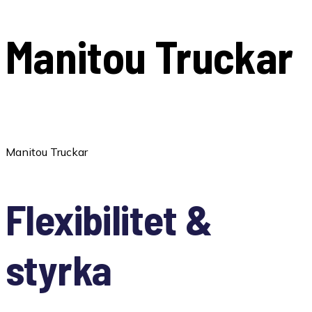
Manitou Truckar
Franska Manitou – hög kvalitet för alla behov
Manitou Truckar
Flexibilitet &
styrka