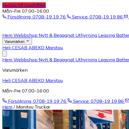
Hoppa till innehållet
Mån–Fre 07:00–16:00
Försäljning: 0708-19 19 76
Service: 0708-19 19 86
Hem
Webbshop
Nytt & Begagnat
Uthyrning
Leasing
Batter
Varumärken
Heli
CESAB
ABEKO
Manitou
Hem
Webbshop
Nytt & Begagnat
Uthyrning
Leasing
Batter
Varumärken
Heli
CESAB
ABEKO
Manitou
Mån–Fre 07:00–16:00
Försäljning: 0708-19 19 76
Service: 0708-19 19 86
Hem
/
Manitou Truckar