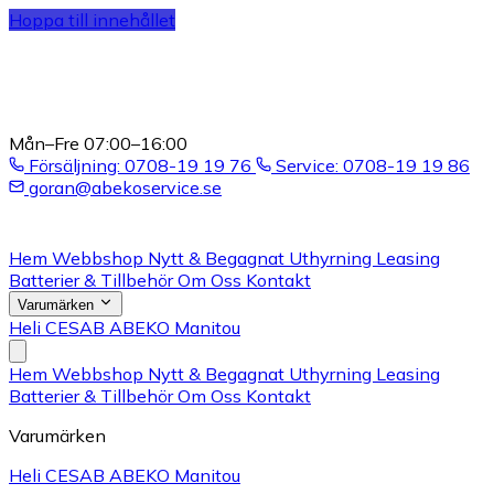
Hoppa till innehållet
Mån–Fre 07:00–16:00
Försäljning: 0708-19 19 76
Service: 0708-19 19 86
goran@abekoservice.se
Hem
Webbshop
Nytt & Begagnat
Uthyrning
Leasing
Batterier & Tillbehör
Om Oss
Kontakt
Varumärken
Heli
CESAB
ABEKO
Manitou
Hem
Webbshop
Nytt & Begagnat
Uthyrning
Leasing
Batterier & Tillbehör
Om Oss
Kontakt
Varumärken
Heli
CESAB
ABEKO
Manitou