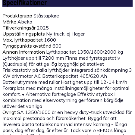
Specifikationer
Produktgrupp
Ståstaplare
Märke
Abeko
Tillverkningsår
2025
Uppställningsplats
Ny truck, ej i lager
Max. lyftkapacitet
1600
Tyngdpunkts avstånd
600
Annan information
Lyftkapacitet 1350/1600/2000 kg
Lyfthöjder upp till 7200 mm Finns med fyrstegsstativ
(Quadruple) för att ge låg bygghöjd på stativet
Frisiktsstativ på alla lyfthöjder Integrerad sänkdämpning 3
kW drivmotor AC Batterikapacitet 465/620 Ah
Batteriutrymme med rullar Hastighet upp till 12-14 km/h
Förarplats med många inställningsmöjligheter för optimal
komfort. • Alternativa fartreglage Effektiv styrbox i
kombination med elservostyrning ger föraren körglädje
utöver det vanliga
Övrigt
SA 1350/1600 är en heavy duty-truck utvecklad för
maximal prestanda och förarsäkerhet. Byggd för att
leverera bästa totalekonomi vid intensiv körning - långa
pass, dag efter dag, år efter år. Tack vare ABEKO:s långa