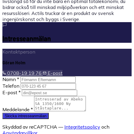
livslängd så får du inte bara en optimal totalekonomi, du
bidrar också till minskad miljöpåverkan och ett minskat
resursslöseri. Actils truckar är en produkt av svensk
ingenjörskonst och byggs i Sverige.
Intresseanmälan
Kontaktperson
Göran Holm
0708-19 19 76
E-post
Namn *
Telefon
E-post *
Meddelande *
Skicka intresseanmälan
Skyddad av reCAPTCHA —
Integritetspolicy
och
Användarvillkor
.