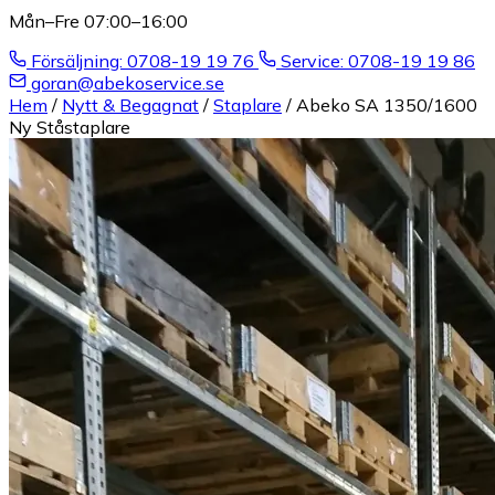
Mån–Fre 07:00–16:00
Försäljning: 0708-19 19 76
Service: 0708-19 19 86
goran@abekoservice.se
Hem
/
Nytt & Begagnat
/
Staplare
/
Abeko SA 1350/1600
Ny Ståstaplare