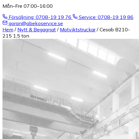
Mån–Fre 07:00–16:00
Försäljning: 0708-19 19 76
Service: 0708-19 19 86
goran@abekoservice.se
Hem
/
Nytt & Begagnat
/
Motviktstruckar
/
Cesab B210-
215 1,5 ton