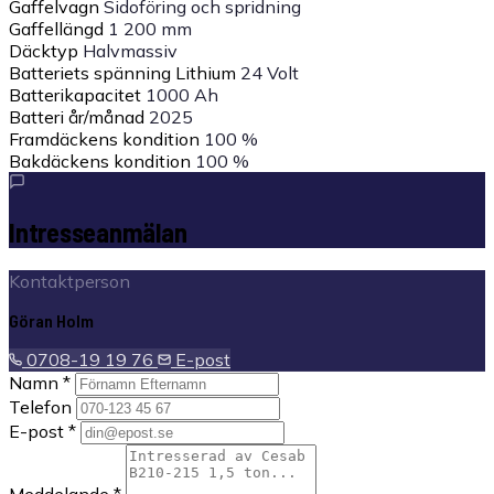
Gaffelvagn
Sidoföring och spridning
Gaffellängd
1 200 mm
Däcktyp
Halvmassiv
Batteriets spänning Lithium
24 Volt
Batterikapacitet
1000 Ah
Batteri år/månad
2025
Framdäckens kondition
100 %
Bakdäckens kondition
100 %
Intresseanmälan
Kontaktperson
Göran Holm
0708-19 19 76
E-post
Namn *
Telefon
E-post *
Meddelande *