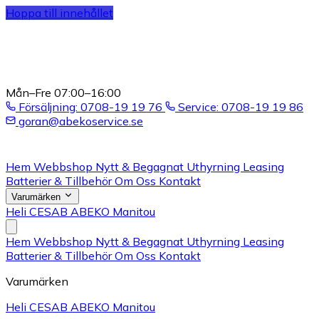
Hoppa till innehållet
Mån–Fre 07:00–16:00
Försäljning: 0708-19 19 76
Service: 0708-19 19 86
goran@abekoservice.se
Hem
Webbshop
Nytt & Begagnat
Uthyrning
Leasing
Batterier & Tillbehör
Om Oss
Kontakt
Varumärken
Heli
CESAB
ABEKO
Manitou
Hem
Webbshop
Nytt & Begagnat
Uthyrning
Leasing
Batterier & Tillbehör
Om Oss
Kontakt
Varumärken
Heli
CESAB
ABEKO
Manitou