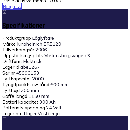
Pris exklusive moms
20 000
Ring oss
Specifikationer
Produktgrupp
Låglyftare
Märke
Jungheinrch ERE120
Tillverkningsår
2006
Uppställningsplats
Vretensborgsvägen 3
Driftform
Elektrisk
Lager id
abe1267
Ser nr
45996153
Lyftkapacitet
2000
Tyngdpunkts avstånd
600 mm
Lyfthöjd
200 mm
Gaffellängd
1150 mm
Batteri kapacitet
300 Ah
Batteriets spänning
24 Volt
Lagerinfo
I lager Västberga