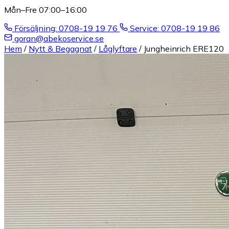
Mån–Fre 07:00–16:00
Försäljning: 0708-19 19 76
Service: 0708-19 19 86
goran@abekoservice.se
Hem
/
Nytt & Begagnat
/
Låglyftare
/
Jungheinrich ERE120