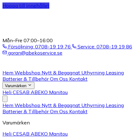
Hoppa till innehållet
Mån–Fre 07:00–16:00
Försäljning: 0708-19 19 76
Service: 0708-19 19 86
goran@abekoservice.se
Hem
Webbshop
Nytt & Begagnat
Uthyrning
Leasing
Batterier & Tillbehör
Om Oss
Kontakt
Varumärken
Heli
CESAB
ABEKO
Manitou
Hem
Webbshop
Nytt & Begagnat
Uthyrning
Leasing
Batterier & Tillbehör
Om Oss
Kontakt
Varumärken
Heli
CESAB
ABEKO
Manitou