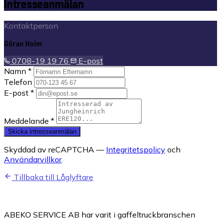
Intresseanmälan
Kontaktperson
Göran Holm
0708-19 19 76
E-post
Namn *
Telefon
E-post *
Meddelande *
Skicka intresseanmälan
Skyddad av reCAPTCHA —
Integritetspolicy
och
Användarvillkor
.
Tillbaka till Låglyftare
ABEKO SERVICE AB har varit i gaffeltruckbranschen