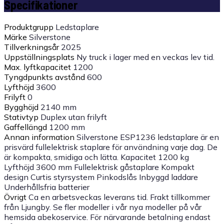
Specifikationer
Produktgrupp
Ledstaplare
Märke
Silverstone
Tillverkningsår
2025
Uppställningsplats
Ny truck i lager med en veckas lev tid.
Max. lyftkapacitet
1200
Tyngdpunkts avstånd
600
Lyfthöjd
3600
Frilyft
0
Bygghöjd
2140 mm
Stativtyp
Duplex utan frilyft
Gaffellängd
1200 mm
Annan information
Silverstone ESP1236 ledstaplare är en
prisvärd fullelektrisk staplare för användning varje dag. De
är kompakta, smidiga och lätta. Kapacitet 1200 kg
Lyfthöjd 3600 mm Fullelektrisk gåstaplare Kompakt
design Curtis styrsystem Pinkodslås Inbyggd laddare
Underhållsfria batterier
Övrigt
Ca en arbetsveckas leverans tid. Frakt tillkommer
från Ljungby. Se fler modeller i vår nya modeller på vår
hemsida abekoservice. För närvarande betalning endast