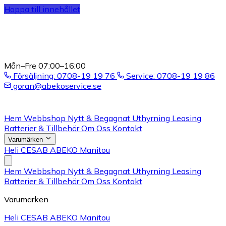
Hoppa till innehållet
Mån–Fre 07:00–16:00
Försäljning: 0708-19 19 76
Service: 0708-19 19 86
goran@abekoservice.se
Hem
Webbshop
Nytt & Begagnat
Uthyrning
Leasing
Batterier & Tillbehör
Om Oss
Kontakt
Varumärken
Heli
CESAB
ABEKO
Manitou
Hem
Webbshop
Nytt & Begagnat
Uthyrning
Leasing
Batterier & Tillbehör
Om Oss
Kontakt
Varumärken
Heli
CESAB
ABEKO
Manitou