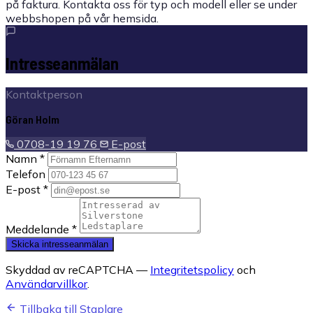
på faktura. Kontakta oss för typ och modell eller se under
webbshopen på vår hemsida.
Intresseanmälan
Kontaktperson
Göran Holm
0708-19 19 76
E-post
Namn *
Telefon
E-post *
Meddelande *
Skicka intresseanmälan
Skyddad av reCAPTCHA —
Integritetspolicy
och
Användarvillkor
.
Tillbaka till Staplare