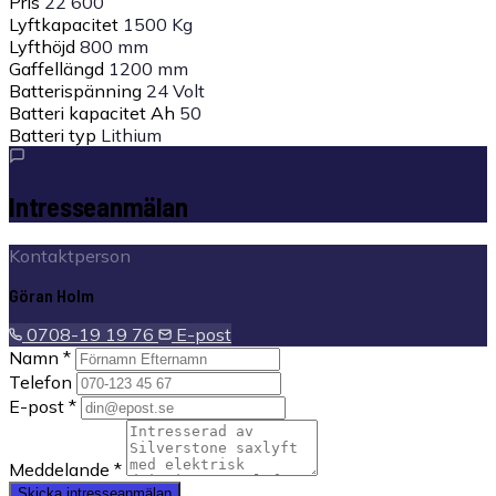
Pris
22 600
Lyftkapacitet
1500 Kg
Lyfthöjd
800 mm
Gaffellängd
1200 mm
Batterispänning
24 Volt
Batteri kapacitet Ah
50
Batteri typ
Lithium
Intresseanmälan
Kontaktperson
Göran Holm
0708-19 19 76
E-post
Namn *
Telefon
E-post *
Meddelande *
Skicka intresseanmälan