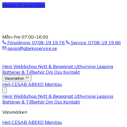
Hoppa till innehållet
Mån–Fre 07:00–16:00
Försäljning: 0708-19 19 76
Service: 0708-19 19 86
goran@abekoservice.se
Hem
Webbshop
Nytt & Begagnat
Uthyrning
Leasing
Batterier & Tillbehör
Om Oss
Kontakt
Varumärken
Heli
CESAB
ABEKO
Manitou
Hem
Webbshop
Nytt & Begagnat
Uthyrning
Leasing
Batterier & Tillbehör
Om Oss
Kontakt
Varumärken
Heli
CESAB
ABEKO
Manitou