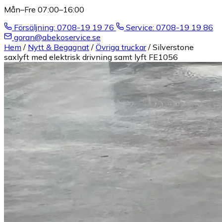
Mån–Fre 07:00–16:00
Försäljning: 0708-19 19 76
Service: 0708-19 19 86
goran@abekoservice.se
Hem
/
Nytt & Begagnat
/
Övriga truckar
/
Silverstone
saxlyft med elektrisk drivning samt lyft FE1056