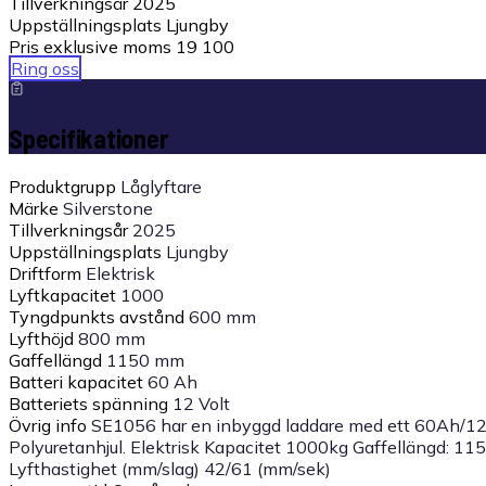
Tillverkningsår
2025
Uppställningsplats
Ljungby
Pris exklusive moms
19 100
Ring oss
Specifikationer
Produktgrupp
Låglyftare
Märke
Silverstone
Tillverkningsår
2025
Uppställningsplats
Ljungby
Driftform
Elektrisk
Lyftkapacitet
1000
Tyngdpunkts avstånd
600 mm
Lyfthöjd
800 mm
Gaffellängd
1150 mm
Batteri kapacitet
60 Ah
Batteriets spänning
12 Volt
Övrig info
SE1056 har en inbyggd laddare med ett 60Ah/12V 
Polyuretanhjul. Elektrisk Kapacitet 1000kg Gaffellängd: 1
Lyfthastighet (mm/slag) 42/61 (mm/sek)