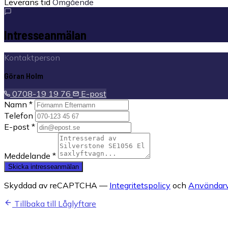
Leverans tid
Omgående
Intresseanmälan
Kontaktperson
Göran Holm
0708-19 19 76
E-post
Namn *
Telefon
E-post *
Meddelande *
Skicka intresseanmälan
Skyddad av reCAPTCHA —
Integritetspolicy
och
Användarvi
Tillbaka till Låglyftare