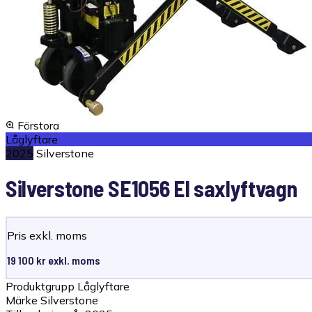
Förstora
Låglyftare
2025
Silverstone
Silverstone SE1056 El saxlyftvagn
Pris exkl. moms
19 100 kr exkl. moms
Produktgrupp
Låglyftare
Märke
Silverstone