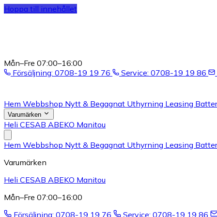
Hoppa till innehållet
Mån–Fre 07:00–16:00
Försäljning: 0708-19 19 76
Service: 0708-19 19 86
Hem
Webbshop
Nytt & Begagnat
Uthyrning
Leasing
Batter
Varumärken
Heli
CESAB
ABEKO
Manitou
Hem
Webbshop
Nytt & Begagnat
Uthyrning
Leasing
Batter
Varumärken
Heli
CESAB
ABEKO
Manitou
Mån–Fre 07:00–16:00
Försäljning: 0708-19 19 76
Service: 0708-19 19 86