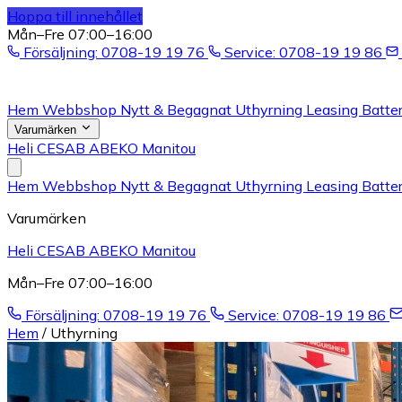
Hoppa till innehållet
Mån–Fre 07:00–16:00
Försäljning: 0708-19 19 76
Service: 0708-19 19 86
Hem
Webbshop
Nytt & Begagnat
Uthyrning
Leasing
Batter
Varumärken
Heli
CESAB
ABEKO
Manitou
Hem
Webbshop
Nytt & Begagnat
Uthyrning
Leasing
Batter
Varumärken
Heli
CESAB
ABEKO
Manitou
Mån–Fre 07:00–16:00
Försäljning: 0708-19 19 76
Service: 0708-19 19 86
Hem
/
Uthyrning