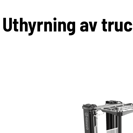
Uthyrning av tru
Kort- och långtidshyra för alla behov