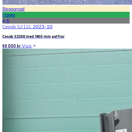
Begagnad
I lager
5
Cesab S212L
2023-10
Cesab S220D med 1600 mm gafflar
69 000
kr
Visa