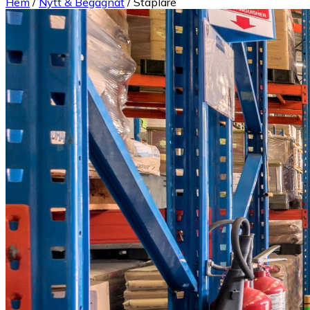
Hem
/
Nytt & Begagnat
/
Staplare