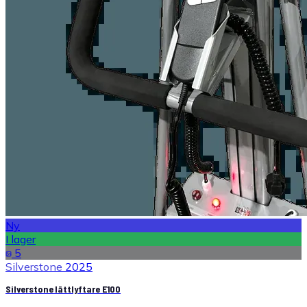
Ny
I lager
5
Silverstone
2025
Silverstone lättlyftare E100