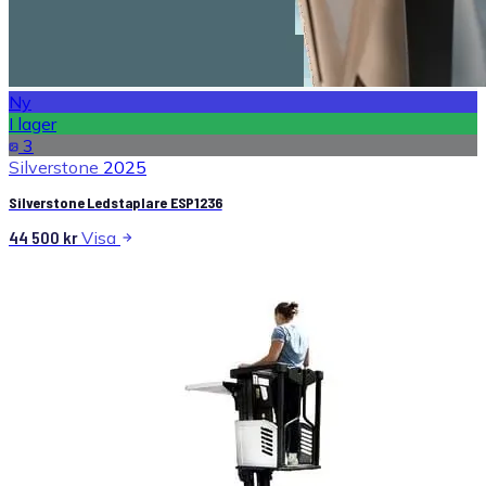
Ny
I lager
3
Silverstone
2025
Silverstone Ledstaplare ESP1236
44 500
kr
Visa