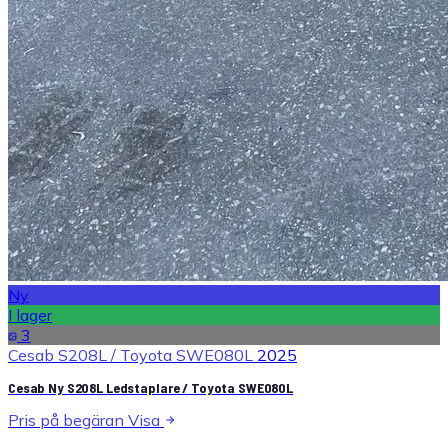
Ny
I lager
3
Cesab S208L / Toyota SWE080L
2025
Cesab Ny S208L Ledstaplare / Toyota SWE080L
Pris på begäran
Visa