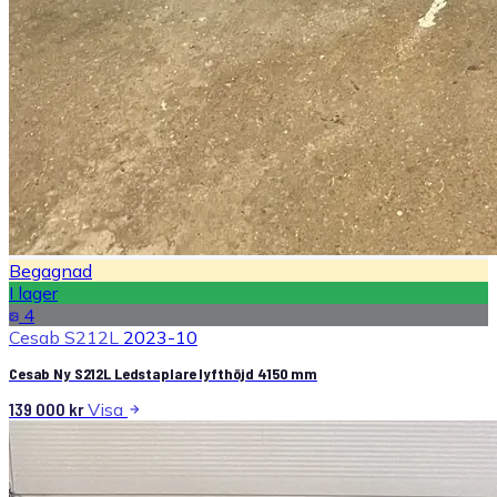
Begagnad
I lager
4
Cesab S212L
2023-10
Cesab Ny S212L Ledstaplare lyfthöjd 4150 mm
139 000
kr
Visa