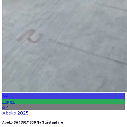
Ny
I lager
4
Abeko
2025
Abeko SA 1350/1600 Ny Ståstaplare