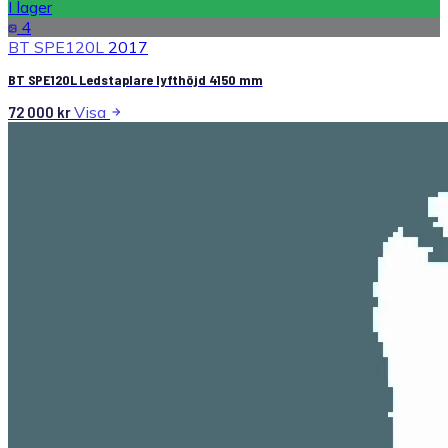
I lager
4
BT SPE120L
2017
BT SPE120L Ledstaplare lyfthöjd 4150 mm
72 000
kr
Visa