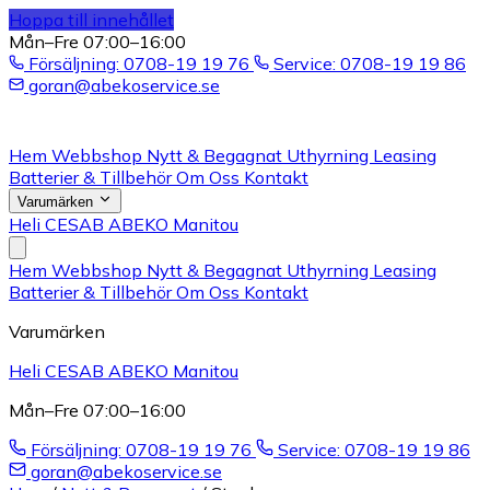
Hoppa till innehållet
Mån–Fre 07:00–16:00
Försäljning: 0708-19 19 76
Service: 0708-19 19 86
goran@abekoservice.se
Hem
Webbshop
Nytt & Begagnat
Uthyrning
Leasing
Batterier & Tillbehör
Om Oss
Kontakt
Varumärken
Heli
CESAB
ABEKO
Manitou
Hem
Webbshop
Nytt & Begagnat
Uthyrning
Leasing
Batterier & Tillbehör
Om Oss
Kontakt
Varumärken
Heli
CESAB
ABEKO
Manitou
Mån–Fre 07:00–16:00
Försäljning: 0708-19 19 76
Service: 0708-19 19 86
goran@abekoservice.se