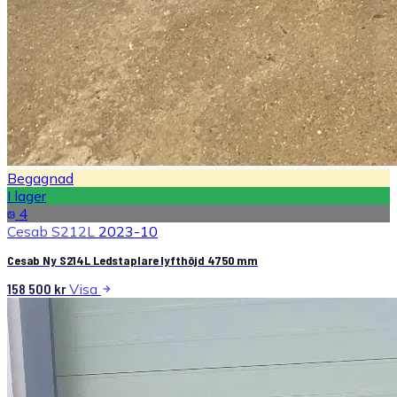
Begagnad
I lager
4
Cesab S212L
2023-10
Cesab Ny S214L Ledstaplare lyfthöjd 4750 mm
158 500
kr
Visa